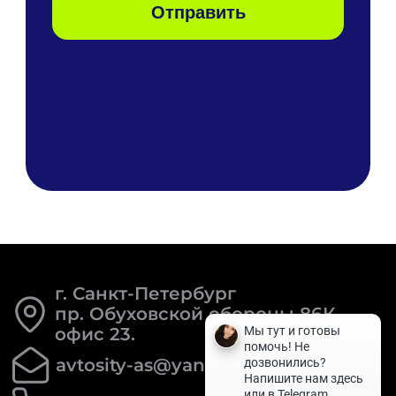
г. Санкт-Петербург
пр. Обуховской обороны 86К
офис 23.
avtosity-as@yandex.ru