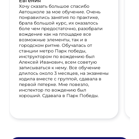
Евгения
п
П
Хочу сказать большое спасибо
и
Автошколе за мое обучение. Очень
б
понравились занятия по практике,
п
брала большой курс, их оказалось
н
боле чем предостаточно, разобрали
м
вождение как на площадке все
А
возможные элементы, так и в
и
городском ритме. Обучалась от
сд
станции метро Парк победы,
инструктором по вождению был
Алексей Иванович, всем советую
записываться к нему. Все обучение
длилось около 3 месяцев, на экзамены
ходила вместе с группой, сдавала в
первой пятерке. Мне повезло,
инспектор по вождению был
хороший. Сдавала в Парк Победы.