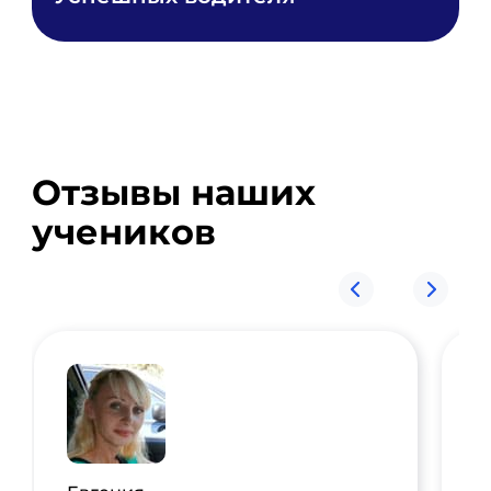
Отзывы наших
учеников
П
З
с
з
в