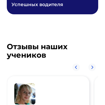
Успешных водителя
Отзывы наших
учеников
П
З
с
з