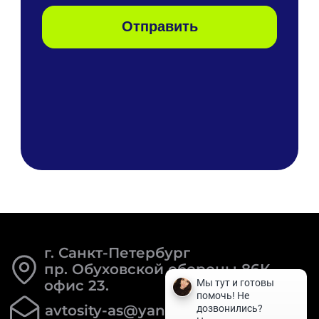
г. Санкт-Петербург
пр. Обуховской обороны 86К
офис 23.
avtosity-as@yandex.ru