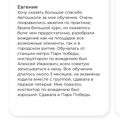
в
Евгения
п
П
Хочу сказать большое спасибо
и
Автошколе за мое обучение. Очень
б
понравились занятия по практике,
п
брала большой курс, их оказалось
н
боле чем предостаточно, разобрали
м
вождение как на площадке все
А
возможные элементы, так и в
и
городском ритме. Обучалась от
сд
станции метро Парк победы,
инструктором по вождению был
Алексей Иванович, всем советую
записываться к нему. Все обучение
длилось около 3 месяцев, на экзамены
ходила вместе с группой, сдавала в
первой пятерке. Мне повезло,
инспектор по вождению был
хороший. Сдавала в Парк Победы.