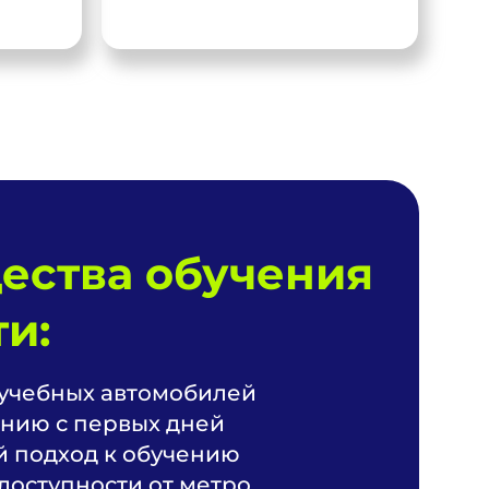
ества обучения
и:
учебных автомобилей
нию с первых дней
 подход к обучению
доступности от метро