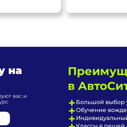
у на
Преимущ
в АвтоСит
уют вас и
урс
Большой выбор 
Обучение вожде
Индивидуальный
Классы в пешей 