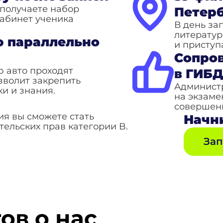
 получаете набор
Петер
кабинет ученика
В день за
литератур
 параллельно
и приступ
Сопро
 авто проходят
в ГИБ
зволит закрепить
Админист
и и знания.
на экзаме
совершенн
ия вы сможете стать
Начни
ельских прав категории B.
Зап
ов о нас