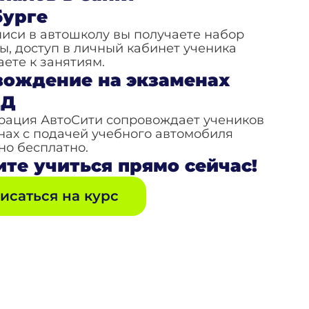
бурге
писи в автошколу вы получаете набор
ы, доступ в личный кабинет ученика
аете к занятиям.
вождение на экзаменах
ДД
рация АвтоСити сопровождает учеников
нах с подачей учебного автомобиля
о бесплатно.
те учиться прямо сейчас!
исаться на курс