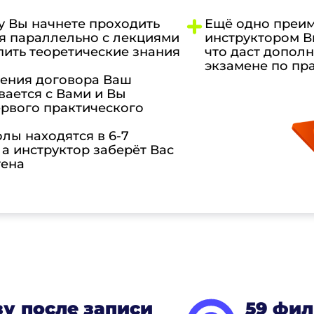
у Вы начнете проходить
Ещё одно преим
я параллельно с лекциями
инструктором В
пить теоретические знания
что даст допол
экзамене по пр
чения договора Ваш
ается с Вами и Вы
ервого практического
лы находятся в 6-7
 а инструктор заберёт Вас
тена
зу после записи
59 фил