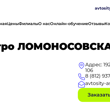
avtosi
ная
Цены
Филиалы
О нас
Онлайн-обучение
Отзывы
Ко
етро ЛОМОНОСОВСК
Адрес: 19
106
8 (812) 93
avtosity-