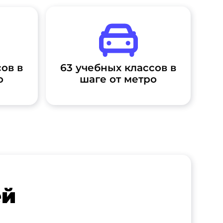
ов в
63 учебных классов в
о
шаге от метро
ей