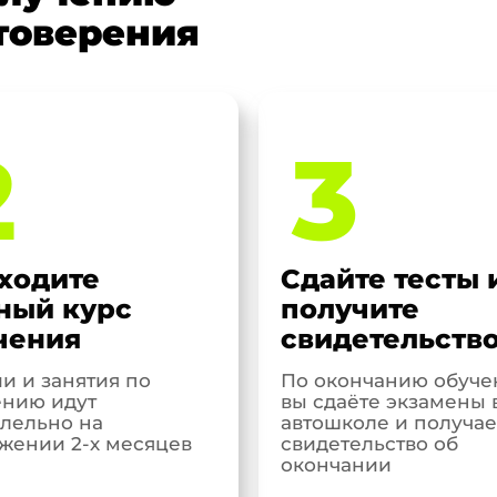
товерения
2
3
ходите
Сдайте тесты 
ный курс
получите
чения
свидетельств
и и занятия по
По окончанию обуче
нию идут
вы сдаёте экзамены 
лельно на
автошколе и получае
жении 2-х месяцев
свидетельство об
окончании