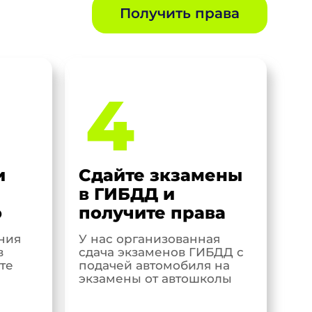
Получить права
4
и
Сдайте зкзамены
в ГИБДД и
о
получите права
ния
У нас организованная
в
сдача экзаменов ГИБДД с
те
подачей автомобиля на
экзамены от автошколы