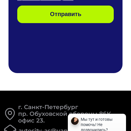
г. Санкт-Петербург
пр. Обуховской обороны 86К
офис 23.
avtosity-as@yandex.ru