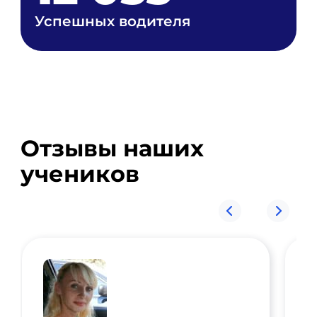
Успешных водителя
Отзывы наших
учеников
П
З
с
з