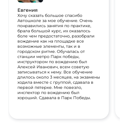
в
Евгения
п
П
Хочу сказать большое спасибо
и
Автошколе за мое обучение. Очень
б
понравились занятия по практике,
п
брала большой курс, их оказалось
н
боле чем предостаточно, разобрали
м
вождение как на площадке все
А
возможные элементы, так и в
и
городском ритме. Обучалась от
сд
станции метро Парк победы,
инструктором по вождению был
Алексей Иванович, всем советую
записываться к нему. Все обучение
длилось около 3 месяцев, на экзамены
ходила вместе с группой, сдавала в
первой пятерке. Мне повезло,
инспектор по вождению был
хороший. Сдавала в Парк Победы.