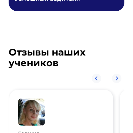
Отзывы наших
учеников
П
З
с
з
в