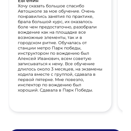
Евгения
п
П
Хочу сказать большое спасибо
и
Автошколе за мое обучение. Очень
б
понравились занятия по практике,
п
брала большой курс, их оказалось
н
боле чем предостаточно, разобрали
м
вождение как на площадке все
А
возможные элементы, так и в
и
городском ритме. Обучалась от
сд
станции метро Парк победы,
инструктором по вождению был
Алексей Иванович, всем советую
записываться к нему. Все обучение
длилось около 3 месяцев, на экзамены
ходила вместе с группой, сдавала в
первой пятерке. Мне повезло,
инспектор по вождению был
хороший. Сдавала в Парк Победы.