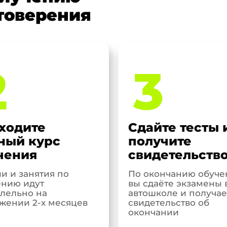
товерения
2
3
ходите
Сдайте тесты 
ный курс
получите
чения
свидетельств
и и занятия по
По окончанию обуче
нию идут
вы сдаёте экзамены 
лельно на
автошколе и получае
жении 2-х месяцев
свидетельство об
окончании