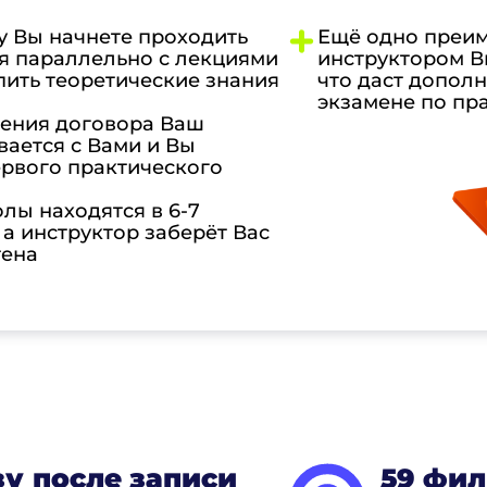
у Вы начнете проходить
Ещё одно преим
я параллельно с лекциями
инструктором В
пить теоретические знания
что даст допол
экзамене по пр
чения договора Ваш
ается с Вами и Вы
ервого практического
лы находятся в 6-7
 а инструктор заберёт Вас
тена
зу после записи
59 фил