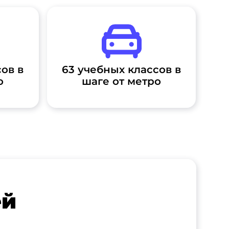
ов в
63 учебных классов в
о
шаге от метро
ей