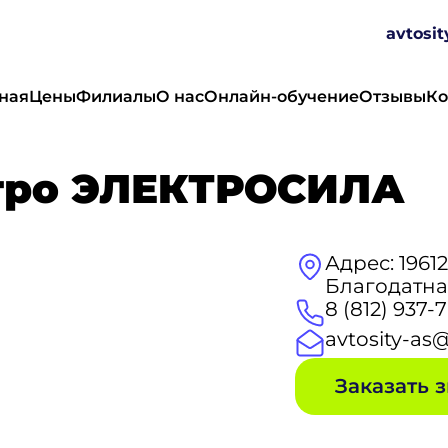
avtosi
ная
Цены
Филиалы
О нас
Онлайн-обучение
Отзывы
Ко
тро ЭЛЕКТРОСИЛА
Адрес: 1961
Благодатная
8 (812) 937-
avtosity-as
За