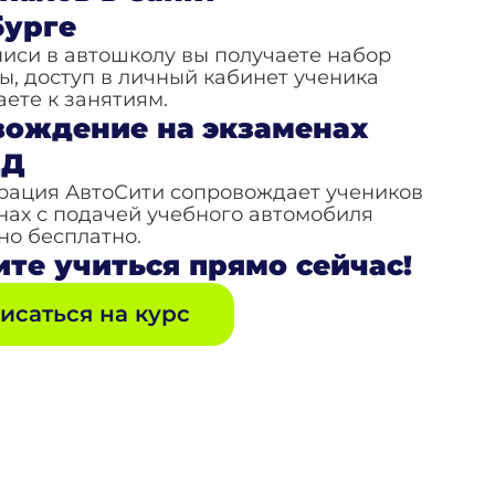
бурге
писи в автошколу вы получаете набор
ы, доступ в личный кабинет ученика
аете к занятиям.
вождение на экзаменах
ДД
рация АвтоСити сопровождает учеников
нах с подачей учебного автомобиля
о бесплатно.
те учиться прямо сейчас!
исаться на курс