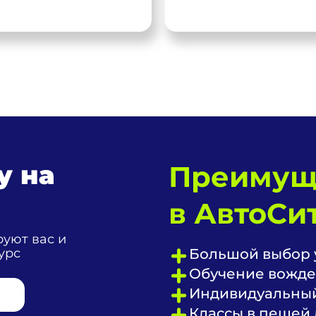
у на
Преимущ
в АвтоСит
уют вас и
урс
Большой выбор 
Обучение вожде
Индивидуальный
Классы в пешей 