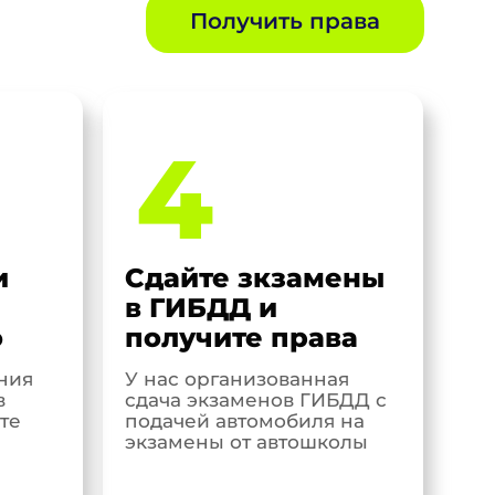
Получить права
4
и
Сдайте зкзамены
в ГИБДД и
о
получите права
ния
У нас организованная
в
сдача экзаменов ГИБДД с
те
подачей автомобиля на
экзамены от автошколы