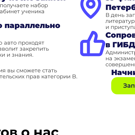
 получаете набор
Петер
кабинет ученика
В день за
литератур
 параллельно
и приступ
Сопро
 авто проходят
в ГИБ
зволит закрепить
Админист
и и знания.
на экзаме
совершенн
ия вы сможете стать
Начни
ельских прав категории B.
Зап
ов о нас