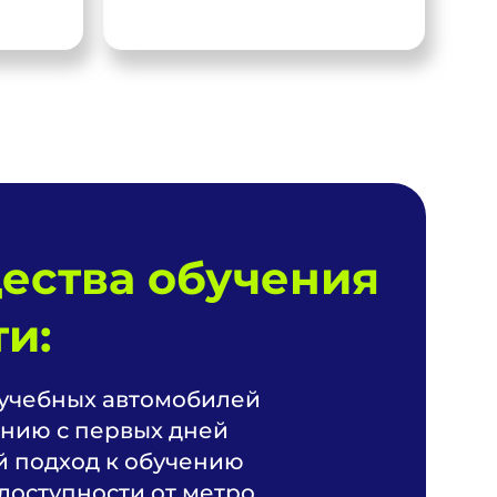
ества обучения
и:
учебных автомобилей
нию с первых дней
 подход к обучению
доступности от метро